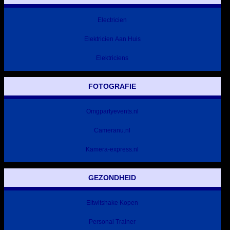
Electricien
Elektricien Aan Huis
Elektriciens
FOTOGRAFIE
Omgpartyevents.nl
Cameranu.nl
Kamera-express.nl
GEZONDHEID
Eitwitshake Kopen
Personal Trainer