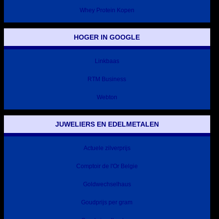
Whey Protein Kopen
HOGER IN GOOGLE
Linkbaas
RTM Business
Webton
JUWELIERS EN EDELMETALEN
Actuele zilverprijs
Comptoir de l'Or Belgie
Goldwechselhaus
Goudprijs per gram