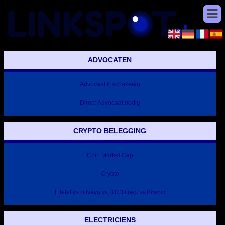
ADVOCATEN
Advocaat Inschakelen
Direct Advocaat nodig
CRYPTO BELEGGING
Coin Market Cap
Crypto
Litebit vs Bitvavo vs BTCDirect vs Bitonic
ELECTRICIENS