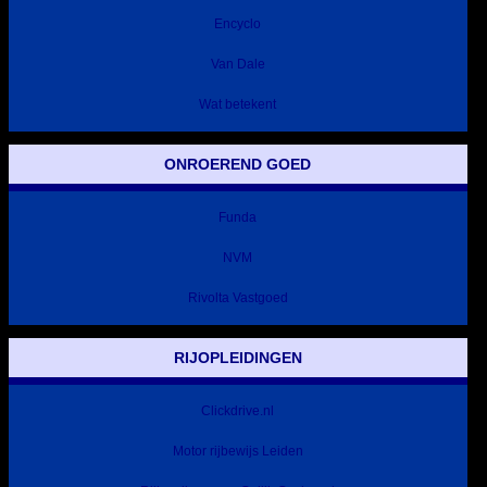
Encyclo
Van Dale
Wat betekent
ONROEREND GOED
Funda
NVM
Rivolta Vastgoed
RIJOPLEIDINGEN
Clickdrive.nl
Motor rijbewijs Leiden