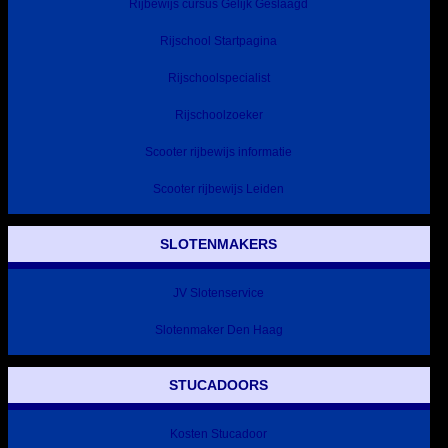
Rijbewijs cursus Gelijk Geslaagd
Rijschool Startpagina
Rijschoolspecialist
Rijschoolzoeker
Scooter rijbewijs informatie
Scooter rijbewijs Leiden
SLOTENMAKERS
JV Slotenservice
Slotenmaker Den Haag
STUCADOORS
Kosten Stucadoor