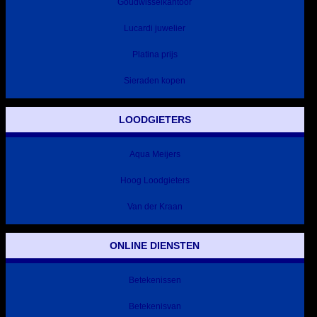
Goudwisselkantoor
Lucardi juwelier
Platina prijs
Sieraden kopen
LOODGIETERS
Aqua Meijers
Hoog Loodgieters
Van der Kraan
ONLINE DIENSTEN
Betekenissen
Betekenisvan