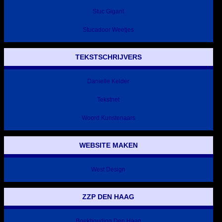
Stuc Gigant
Stucadoor Weetjes
TEKSTSCHRIJVERS
Danielle Kelder
Tekstnet
Woord Kunstenaars
WEBSITE MAKEN
West Design
ZZP DEN HAAG
Boekhouding Den Haag